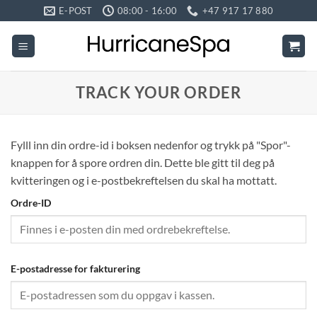
Skip
E-POST
08:00 - 16:00
+47 917 17 880
to
content
TRACK YOUR ORDER
Fylll inn din ordre-id i boksen nedenfor og trykk på "Spor"-
knappen for å spore ordren din. Dette ble gitt til deg på
kvitteringen og i e-postbekreftelsen du skal ha mottatt.
Ordre-ID
E-postadresse for fakturering